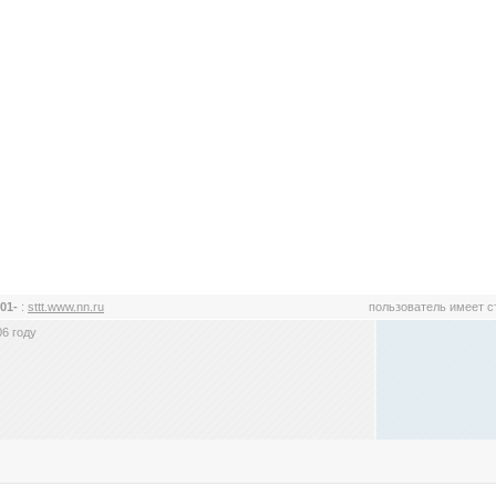
r01-
:
sttt.www.nn.ru
пользователь имеет 
6 году