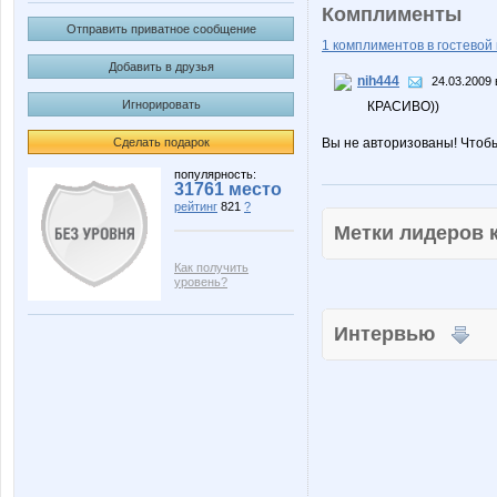
Комплименты
Отправить приватное сообщение
1 комплиментов в гостевой 
Добавить в друзья
nih444
24.03.2009 
Игнорировать
КРАСИВО))
Сделать подарок
Вы не авторизованы! Чтоб
популярность:
31761 место
рейтинг
821
?
Метки лидеров
Как получить
уровень?
Интервью